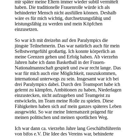
mir später meine Eltern immer wieder subtil vermittelt
haben. Die traditionelle Frauenrolle würde ich als
behinderter Mensch nicht ausfüllen können. Deshalb
wäre es für mich wichtig, durchsetzungsfähig und
leistungsfähig zu werden und mein Köpfchen
einzusetzen.
So war ich mit dreizehn auf den Paralympics die
jüngste Teilnehmerin. Das war natürlich auch für mein
Selbstwertgefühl großartig. Ich konnte körperlich an
meine Grenzen gehen und Erfolg haben. Ab vierzehn
Jahren habe ich dann Basketball in der Frauen-
Nationalmannschaft gespielt und zwar recht lange. Das
war für mich auch eine Möglichkeit, rauszukommen,
international unterwegs zu sein. Insgesamt war ich bei
drei Paralympics dabei. Durch den Teamsport habe ich
gelernt zu kämpfen, Ambitionen zu haben, Niederlagen
einzustecken, nicht aufzugeben und Teamgeist zu
entwickeln, im Team meine Rolle zu spielen. Diese
Fähigkeiten haben sich auf mein ganzes späteres Leben
ausgewirkt. So war meine Internatszeit prägend für
meinen politischen und meinen sportlichen Weg.
Ich war dann ca. vierzehn Jahre lang Geschäftsführerin
von bifos e.V. Die Idee des Vereins war, behinderte