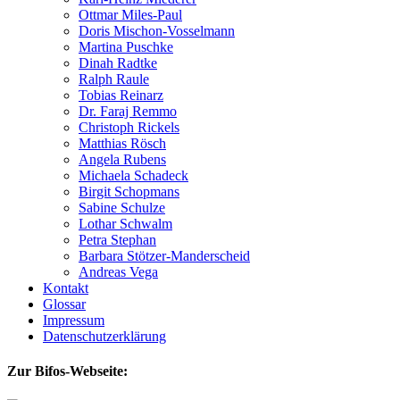
Ottmar Miles-Paul
Doris Mischon-Vosselmann
Martina Puschke
Dinah Radtke
Ralph Raule
Tobias Reinarz
Dr. Faraj Remmo
Christoph Rickels
Matthias Rösch
Angela Rubens
Michaela Schadeck
Birgit Schopmans
Sabine Schulze
Lothar Schwalm
Petra Stephan
Barbara Stötzer-Manderscheid
Andreas Vega
Kontakt
Glossar
Impressum
Datenschutzerklärung
Zur Bifos-Webseite: