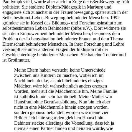
Paralympics teil, wurde aber auch im Zuge der 68er-Bewegung früh
politisiert. Sie studierte Diplom-Pädagogik in Marburg und
engagierte sich zunächst in der Frauenbewegung, später auch in der
Selbstbestimmt-Leben-Bewegung behinderter Menschen. 1992
gründete sie in Kassel das Bildungs- und Forschungsinstitut zum
selbstbestimmten Leben Behinderter (bifos e.V.). Dort widmete sie
sich dem Empowerment behinderter Menschen, besonders dem
Problem der Lebenssituation behinderter Frauen und dem Thema
Elternschaft behinderter Menschen. In ihrer Forschung und Lehre
verknüpft sie unter anderem Fragen der Inklusion mit der
Geschlechterfrage behinderter Menschen. Sie hat eine Tochter und
ist Großmutter.
Meine Eltern haben versucht, keine Unterschiede
zwischen uns Kindern zu machen, wobei ich im
Nachhinein denke, als nichtbehindertes einziges
Mädchen wäre ich wahrscheinlich anders erzogen
worden, mehr auf die Mädchenrolle hin. Meine Familie
ist katholisch und sehr traditionell. Meine Mutter war
Hausfrau, ohne Berufsausbildung. Nun bin ich aber
nicht in eine Mädchenrolle hinein erzogen worden,
sondern genauso behandelt worden wie meine vier
Brüder. Ich hatte sogar den gleichen Haarschnitt.
Dahinter steckte allerdings die Vorstellung, dass ich ja
niemals einen Partner finden und heiraten würde, wie