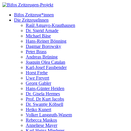
Bifos Zeitzeug*innen
Die ZeitzeugInnen
Raúl Aguayo-Krauthausen
Dr. Sigrid Arnade
Michael Bäse
Hans-Reiner Bönning
Dagmar Borowsky
Peter Brass
Andreas Brüning
Joaquin Olea Catalan
Karl-Josef Fassbender
Horst Frehe
Uwe Frevert
Georg Gabler
Hans-Günter Heiden
Dr. Gisela Hermes
Prof. Dr Kurt Jacobs
Dr. Swantje Köbsell
Heiko Kunert
Volker Langguth-Wasem
Rebecca Maskos
Anneliese Mayer
Karl-Heinz Miederer