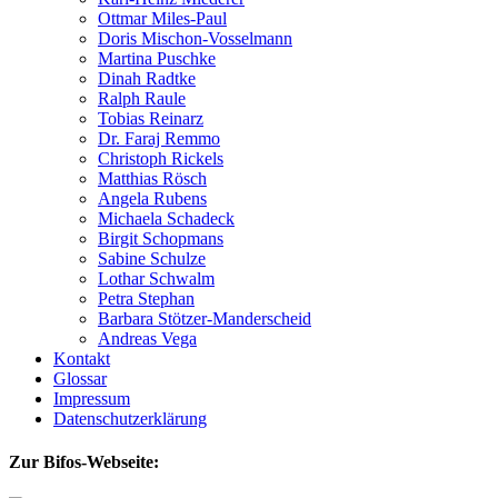
Ottmar Miles-Paul
Doris Mischon-Vosselmann
Martina Puschke
Dinah Radtke
Ralph Raule
Tobias Reinarz
Dr. Faraj Remmo
Christoph Rickels
Matthias Rösch
Angela Rubens
Michaela Schadeck
Birgit Schopmans
Sabine Schulze
Lothar Schwalm
Petra Stephan
Barbara Stötzer-Manderscheid
Andreas Vega
Kontakt
Glossar
Impressum
Datenschutzerklärung
Zur Bifos-Webseite: