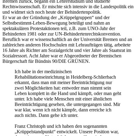
Bremen zurück, begann ein Lehrerstudium und studierte
Rechtswissenschaft. Er mischte sich intensiv in die Landespolitik ein
und widmet sich noch heute der Behindertenpolitik.
Er war an der Gründung der „Krüppelgruppen“ und der
Selbstbestimmt-Leben-Bewegung beteiligt und nahm an
spektakulären Protestaktionen teil, z.B. zum UNO-Jahr der
Behinderten 1981 oder zur UN-Behindertenrechtskonvention.
Beruflich war er wissenschaftlich an der Universität Bremen und an
zahlreichen anderen Hochschulen mit Lehraufträgen tätig, arbeitete
16 Jahre als Richter am Sozialgericht und vier Jahre als Staatsrat im
Sozialressort. Acht Jahre war er Abgeordneter der Bremischen
Bürgerschaft für Bündnis 90/DIE GRÜNEN.
Ich habe in der medizinischen
Rehabilitationseinrichtung in Heidelberg-Schlierbach
erkannt, dass man mit meiner Beeinträchtigung nur
zwei Möglichkeiten hat: entweder man nimmt sein
Leben komplett in die Hand und kämpft, oder man geht
unter. Ich habe viele Menschen mit einer ähnlichen
Beeinträchtigung gesehen, die untergegangen sind. Mir
war klar, wenn ich nicht kämpfe, dann erreiche ich
auch nichts. Dann gehe ich unter.
Franz Christoph und ich haben den sogenannten
„Krüppelstandpunkt“ entwickelt. Unsere Position war,