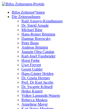
Bifos Zeitzeug*innen
Die ZeitzeugInnen
Raúl Aguayo-Krauthausen
Dr. Sigrid Arnade
Michael Bäse
Hans-Reiner Bönning
Dagmar Borowsky
Peter Brass
Andreas Brüning
Joaquin Olea Catalan
Karl-Josef Fassbender
Horst Frehe
Uwe Frevert
Georg Gabler
Hans-Günter Heiden
Dr. Gisela Hermes
Prof. Dr Kurt Jacobs
Dr. Swantje Köbsell
Heiko Kunert
Volker Langguth-Wasem
Rebecca Maskos
Anneliese Mayer
Karl-Heinz Miederer