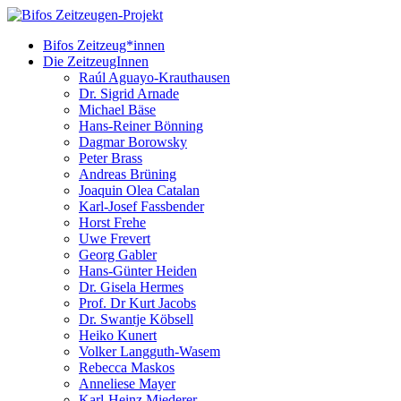
Bifos Zeitzeug*innen
Die ZeitzeugInnen
Raúl Aguayo-Krauthausen
Dr. Sigrid Arnade
Michael Bäse
Hans-Reiner Bönning
Dagmar Borowsky
Peter Brass
Andreas Brüning
Joaquin Olea Catalan
Karl-Josef Fassbender
Horst Frehe
Uwe Frevert
Georg Gabler
Hans-Günter Heiden
Dr. Gisela Hermes
Prof. Dr Kurt Jacobs
Dr. Swantje Köbsell
Heiko Kunert
Volker Langguth-Wasem
Rebecca Maskos
Anneliese Mayer
Karl-Heinz Miederer