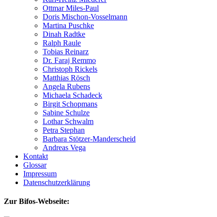
Ottmar Miles-Paul
Doris Mischon-Vosselmann
Martina Puschke
Dinah Radtke
Ralph Raule
Tobias Reinarz
Dr. Faraj Remmo
Christoph Rickels
Matthias Rösch
Angela Rubens
Michaela Schadeck
Birgit Schopmans
Sabine Schulze
Lothar Schwalm
Petra Stephan
Barbara Stötzer-Manderscheid
Andreas Vega
Kontakt
Glossar
Impressum
Datenschutzerklärung
Zur Bifos-Webseite: