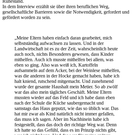
Ruhestand.
In dem Interview erzählt sie über ihren beruflichen Weg,
gesellschaftliche Barrieren sowie die Notwendigkeit, gefordert und
gefördert worden zu sein.
„Meine Eltern haben einfach daran gearbeitet, mich
selbstständig aufwachsen zu lassen. Und in der
Landwirtschaft ist es zu der Zeit, wahrscheinlich heute
auch noch, nichts Besonderes gewesen, dass Kinder
mithelfen. Auch ich musste mithelfen bei allem, was
eben so ging. Also was weiß ich, Kartoffeln
aufsammeln auf dem Acker, bei der Weinlese mithelfen,
was die anderen in der Hocke gemacht haben, habe ich
halt kniend, rutschend mitgemacht. Und zunehmend
wurde der gesamte Haushalt mein Metier. So ab zwölf
war das also mein tägliches Geschäft. Meine Eltern
mussten wieder auf das Feld und ich habe dann eben
nach der Schule die Küche saubergemacht und
samstags das Haus geputzt, wie das so üblich war. Das
hat mir zwar als Kind natürlich nicht immer gefallen,
das muss ich sagen. Aber im Nachhinein habe ich
festgestellt, dass das doch der richtige Weg war. Denn
ich hatte so das Gefühl, dass es im Prinzip nichts gibt,