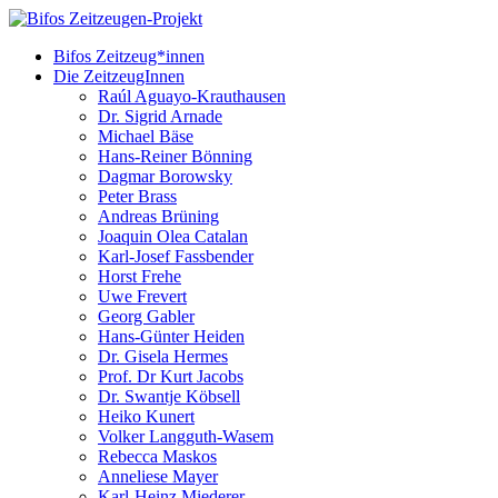
Bifos Zeitzeug*innen
Die ZeitzeugInnen
Raúl Aguayo-Krauthausen
Dr. Sigrid Arnade
Michael Bäse
Hans-Reiner Bönning
Dagmar Borowsky
Peter Brass
Andreas Brüning
Joaquin Olea Catalan
Karl-Josef Fassbender
Horst Frehe
Uwe Frevert
Georg Gabler
Hans-Günter Heiden
Dr. Gisela Hermes
Prof. Dr Kurt Jacobs
Dr. Swantje Köbsell
Heiko Kunert
Volker Langguth-Wasem
Rebecca Maskos
Anneliese Mayer
Karl-Heinz Miederer