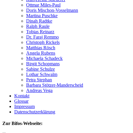
Ottmar Miles-Paul
Doris Mischon-Vosselmann
Martina Puschke
Dinah Radtke
Ralph Raule
Tobias Reinarz
Dr. Faraj Remmo
Christoph Rickels
Matthias Rösch
Angela Rubens
Michaela Schadeck
Birgit Schopmans
Sabine Schulze
Lothar Schwalm
Petra Stephan
Barbara Stötzer-Manderscheid
Andreas Vega
Kontakt
Glossar
Impressum
Datenschutzerklärung
Zur Bifos-Webseite: