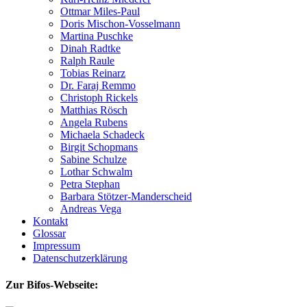
Ottmar Miles-Paul
Doris Mischon-Vosselmann
Martina Puschke
Dinah Radtke
Ralph Raule
Tobias Reinarz
Dr. Faraj Remmo
Christoph Rickels
Matthias Rösch
Angela Rubens
Michaela Schadeck
Birgit Schopmans
Sabine Schulze
Lothar Schwalm
Petra Stephan
Barbara Stötzer-Manderscheid
Andreas Vega
Kontakt
Glossar
Impressum
Datenschutzerklärung
Zur Bifos-Webseite: