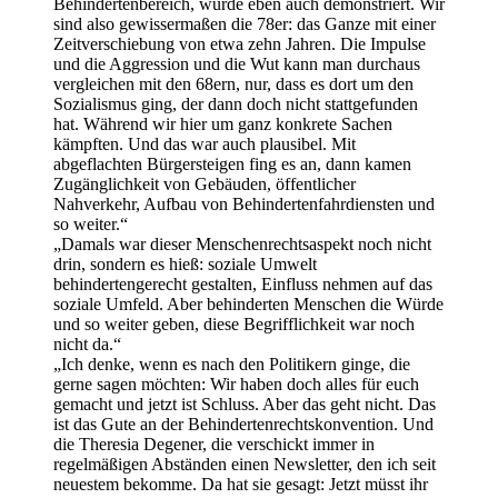
Behindertenbereich, wurde eben auch demonstriert. Wir
sind also gewissermaßen die 78er: das Ganze mit einer
Zeitverschiebung von etwa zehn Jahren. Die Impulse
und die Aggression und die Wut kann man durchaus
vergleichen mit den 68ern, nur, dass es dort um den
Sozialismus ging, der dann doch nicht stattgefunden
hat. Während wir hier um ganz konkrete Sachen
kämpften. Und das war auch plausibel. Mit
abgeflachten Bürgersteigen fing es an, dann kamen
Zugänglichkeit von Gebäuden, öffentlicher
Nahverkehr, Aufbau von Behindertenfahrdiensten und
so weiter.“
„Damals war dieser Menschenrechtsaspekt noch nicht
drin, sondern es hieß: soziale Umwelt
behindertengerecht gestalten, Einfluss nehmen auf das
soziale Umfeld. Aber behinderten Menschen die Würde
und so weiter geben, diese Begrifflichkeit war noch
nicht da.“
„Ich denke, wenn es nach den Politikern ginge, die
gerne sagen möchten: Wir haben doch alles für euch
gemacht und jetzt ist Schluss. Aber das geht nicht. Das
ist das Gute an der Behindertenrechtskonvention. Und
die Theresia Degener, die verschickt immer in
regelmäßigen Abständen einen Newsletter, den ich seit
neuestem bekomme. Da hat sie gesagt: Jetzt müsst ihr