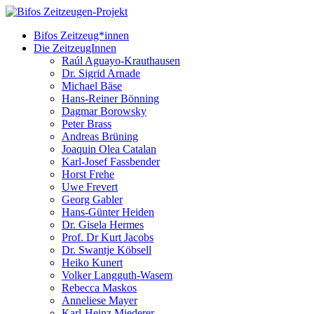
Bifos Zeitzeug*innen
Die ZeitzeugInnen
Raúl Aguayo-Krauthausen
Dr. Sigrid Arnade
Michael Bäse
Hans-Reiner Bönning
Dagmar Borowsky
Peter Brass
Andreas Brüning
Joaquin Olea Catalan
Karl-Josef Fassbender
Horst Frehe
Uwe Frevert
Georg Gabler
Hans-Günter Heiden
Dr. Gisela Hermes
Prof. Dr Kurt Jacobs
Dr. Swantje Köbsell
Heiko Kunert
Volker Langguth-Wasem
Rebecca Maskos
Anneliese Mayer
Karl-Heinz Miederer