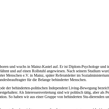
oren und wuchs in Mainz-Kastel auf. Er ist Diplom-Psychologe und in
ttgelähmt und auf einen Rollstuhl angewiesen. Nach seinem Studium wur
er Menschen e.V. in Mainz, später Referatsleiter im Sozialministerium
Landesbeauftragter für die Belange behinderter Menschen.
ode der behinderten-politischen Independent Living-Bewegung bezeichn
gehalten: Als Interessenvertretung sind wir politisch tätig, aber als Pee
tion. So haben wir aus einer Gruppe von behinderten Stu-dierenden u