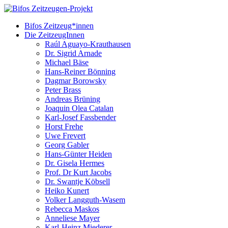
Bifos Zeitzeug*innen
Die ZeitzeugInnen
Raúl Aguayo-Krauthausen
Dr. Sigrid Arnade
Michael Bäse
Hans-Reiner Bönning
Dagmar Borowsky
Peter Brass
Andreas Brüning
Joaquin Olea Catalan
Karl-Josef Fassbender
Horst Frehe
Uwe Frevert
Georg Gabler
Hans-Günter Heiden
Dr. Gisela Hermes
Prof. Dr Kurt Jacobs
Dr. Swantje Köbsell
Heiko Kunert
Volker Langguth-Wasem
Rebecca Maskos
Anneliese Mayer
Karl-Heinz Miederer