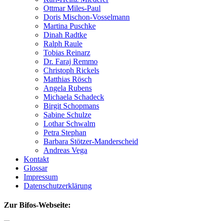
Ottmar Miles-Paul
Doris Mischon-Vosselmann
Martina Puschke
Dinah Radtke
Ralph Raule
Tobias Reinarz
Dr. Faraj Remmo
Christoph Rickels
Matthias Rösch
Angela Rubens
Michaela Schadeck
Birgit Schopmans
Sabine Schulze
Lothar Schwalm
Petra Stephan
Barbara Stötzer-Manderscheid
Andreas Vega
Kontakt
Glossar
Impressum
Datenschutzerklärung
Zur Bifos-Webseite: