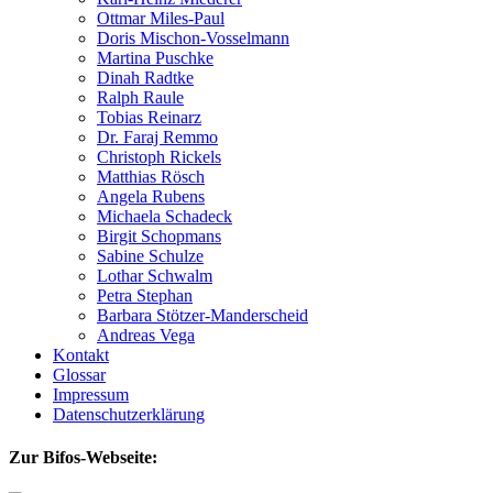
Ottmar Miles-Paul
Doris Mischon-Vosselmann
Martina Puschke
Dinah Radtke
Ralph Raule
Tobias Reinarz
Dr. Faraj Remmo
Christoph Rickels
Matthias Rösch
Angela Rubens
Michaela Schadeck
Birgit Schopmans
Sabine Schulze
Lothar Schwalm
Petra Stephan
Barbara Stötzer-Manderscheid
Andreas Vega
Kontakt
Glossar
Impressum
Datenschutzerklärung
Zur Bifos-Webseite: