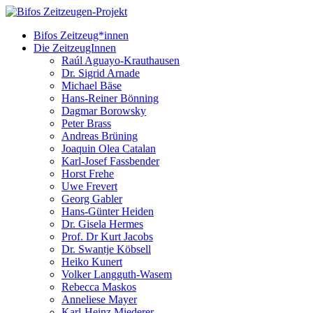
Bifos Zeitzeug*innen
Die ZeitzeugInnen
Raúl Aguayo-Krauthausen
Dr. Sigrid Arnade
Michael Bäse
Hans-Reiner Bönning
Dagmar Borowsky
Peter Brass
Andreas Brüning
Joaquin Olea Catalan
Karl-Josef Fassbender
Horst Frehe
Uwe Frevert
Georg Gabler
Hans-Günter Heiden
Dr. Gisela Hermes
Prof. Dr Kurt Jacobs
Dr. Swantje Köbsell
Heiko Kunert
Volker Langguth-Wasem
Rebecca Maskos
Anneliese Mayer
Karl-Heinz Miederer