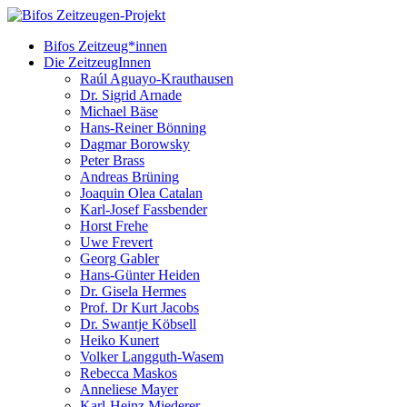
Bifos Zeitzeug*innen
Die ZeitzeugInnen
Raúl Aguayo-Krauthausen
Dr. Sigrid Arnade
Michael Bäse
Hans-Reiner Bönning
Dagmar Borowsky
Peter Brass
Andreas Brüning
Joaquin Olea Catalan
Karl-Josef Fassbender
Horst Frehe
Uwe Frevert
Georg Gabler
Hans-Günter Heiden
Dr. Gisela Hermes
Prof. Dr Kurt Jacobs
Dr. Swantje Köbsell
Heiko Kunert
Volker Langguth-Wasem
Rebecca Maskos
Anneliese Mayer
Karl-Heinz Miederer