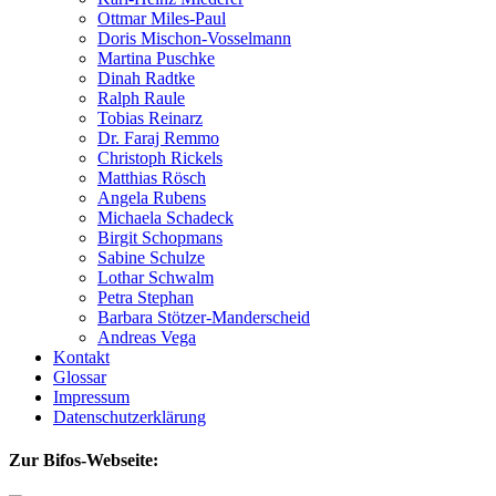
Ottmar Miles-Paul
Doris Mischon-Vosselmann
Martina Puschke
Dinah Radtke
Ralph Raule
Tobias Reinarz
Dr. Faraj Remmo
Christoph Rickels
Matthias Rösch
Angela Rubens
Michaela Schadeck
Birgit Schopmans
Sabine Schulze
Lothar Schwalm
Petra Stephan
Barbara Stötzer-Manderscheid
Andreas Vega
Kontakt
Glossar
Impressum
Datenschutzerklärung
Zur Bifos-Webseite: